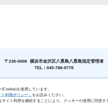
〒236-0006
横浜市金沢区八景島八景島指定管理者
TEL : 045-788-9778
ookie)を使用しています。
マップ
指定管理者選定評価委員会評価報告書について
個人情報
イト利用ポリシー」
をお読みください。
るサイト利用を継続することにより、クッキーの使用に同意す