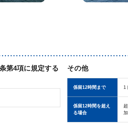
条第4項に規定する
その他
係留12時間まで
1
係留12時間を超え
超
る場合