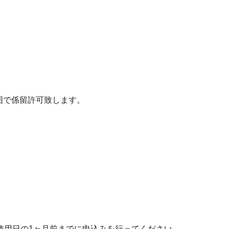
囲で係留許可致します。
使用日の1ヶ月前までに申込みを行ってください。