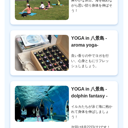
爽やかな休日。海を眺めな
がら思い切り身体を伸ばそ
う！
YOGA in 八景島 -
aroma yoga-
良い香りの中でヨガを行
い、心身ともにリフレッ
シュしましょう。
YOGA in 八景島 -
dolphin fantasy -
イルカたちが泳ぐ海に抱か
れて身体を伸ばしましょ
う！
次回は8月22日(土)です！