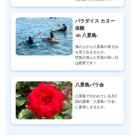
パラダイス カヌー
体験
-in 八景島-
海の上から八景島や富士山
を見てみませんか。
空気の澄んだ天気の良い日
は絶景です！
八景島バラ会
八景島で行われている月2
回の講座「八景島バラ会」
に参加しませんか。