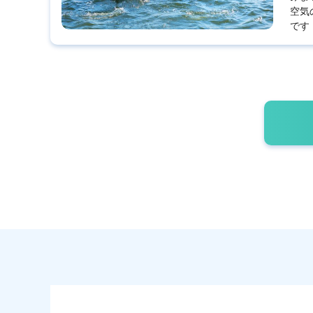
空気
です