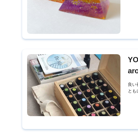
YO
ar
良い
とも