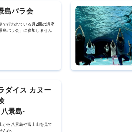
景島バラ会
島で行われている月2回の講座
景島バラ会」に参加しません
ラダイス カヌー
験
n 八景島-
上から八景島や富士山を見て
せんか。