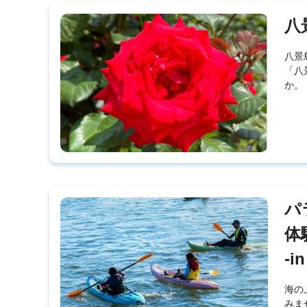
八
八景
「八
か。
パ
体
-i
海の
みま