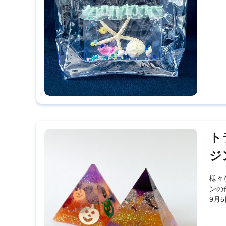
ト
ジ
様々
ンの
9月5