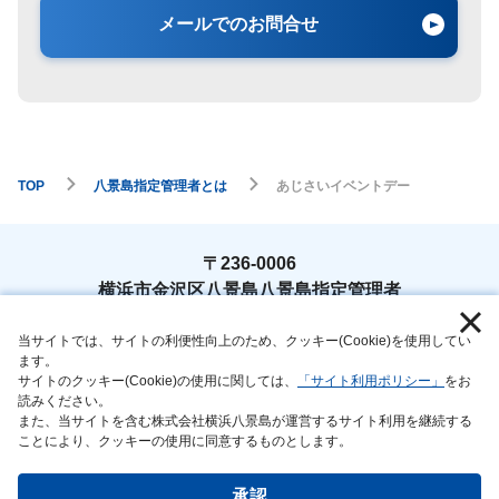
メールでのお問合せ
TOP
八景島指定管理者とは
あじさいイベントデー
〒236-0006
横浜市金沢区八景島八景島指定管理者
TEL : 045-788-9778
当サイトでは、サイトの利便性向上のため、クッキー(Cookie)を使用してい
ます。
サイトのクッキー(Cookie)の使用に関しては、
「サイト利用ポリシー」
をお
読みください。
また、当サイトを含む株式会社横浜八景島が運営するサイト利用を継続する
サイトマップ
指定管理者選定評価委員会評
ことにより、クッキーの使用に同意するものとします。
価報告書について
個人情報保護方針
承認