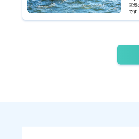
空気
です