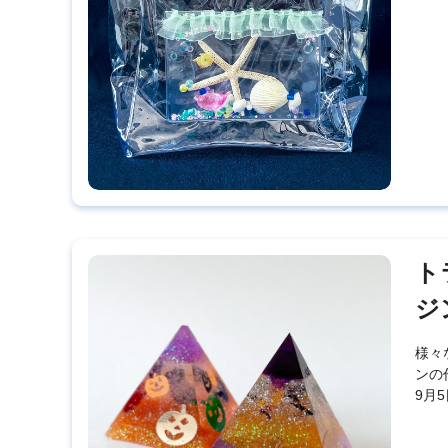
ト
ジ
様々
ンの
9月5