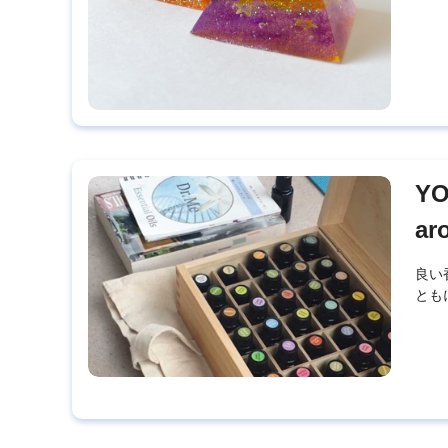
YO
ar
良い
とも