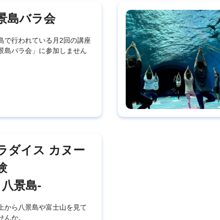
景島バラ会
島で行われている月2回の講座
景島バラ会」に参加しません
ラダイス カヌー
験
n 八景島-
上から八景島や富士山を見て
せんか。