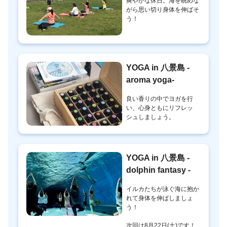
爽やかな休日。海を眺めな
がら思い切り身体を伸ばそ
う！
YOGA in 八景島 -
aroma yoga-
良い香りの中でヨガを行
い、心身ともにリフレッ
シュしましょう。
YOGA in 八景島 -
dolphin fantasy -
イルカたちが泳ぐ海に抱か
れて身体を伸ばしましょ
う！
次回は8月22日(土)です！