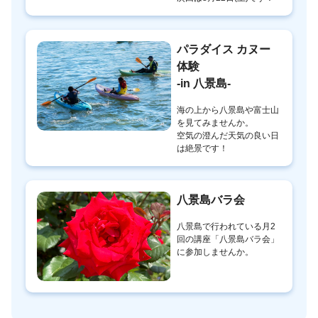
パラダイス カヌー
体験
-in 八景島-
海の上から八景島や富士山
を見てみませんか。
空気の澄んだ天気の良い日
は絶景です！
八景島バラ会
八景島で行われている月2
回の講座「八景島バラ会」
に参加しませんか。