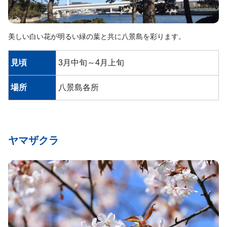
美しい白い花が明るい緑の葉と共に八景島を彩ります。
見頃
3月中旬～4月上旬
場所
八景島各所
ヤマザクラ